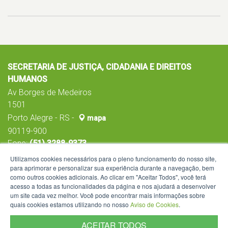
SECRETARIA DE JUSTIÇA, CIDADANIA E DIREITOS
HUMANOS
Av Borges de Medeiros
1501
Porto Alegre - RS -
mapa
90119-900
Fone:
(51) 3288-9373
Utilizamos cookies necessários para o pleno funcionamento do nosso site,
para aprimorar e personalizar sua experiência durante a navegação, bem
como outros cookies adicionais. Ao clicar em "Aceitar Todos", você terá
acesso a todas as funcionalidades da página e nos ajudará a desenvolver
um site cada vez melhor. Você pode encontrar mais informações sobre
quais cookies estamos utilizando no nosso
Aviso de Cookies
.
ACEITAR TODOS