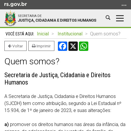
Ir
para
SECRETARIA DE
o
Abrir
Alter
JUSTIÇA, CIDADANIA E DIREITOS HUMANOS
conteúdo
a
a
Ir
Início
busca
nave
Inicial
Institucional
Quem somos?
para
do
Facebook
X
WhatsApp
o
conteúdo
Voltar
Imprimir
menu
Quem somos?
Ir
para
a
Secretaria de Justiça, Cidadania e Direitos
busca
Humanos
A Secretaria de Justiça, Cidadania e Direitos Humanos
(SJCDH) tem como atribuição, segundo a Lei Estadual nº
15.934, de 1º de janeiro de 2023, e suas alterações:
a)
promover os direitos humanos nas áreas da infância, da